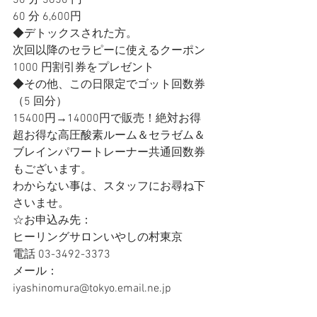
30 分 3850 円 
60 分 6,600円
◆デトックスされた方。
次回以降のセラピーに使えるクーポン
1000 円割引券をプレゼント
◆その他、この日限定でゴット回数券 
（5 回分）
15400円→14000円で販売！絶対お得
超お得な高圧酸素ルーム＆セラゼム＆
ブレインパワートレーナー共通回数券
もございます。
わからない事は、スタッフにお尋ね下
さいませ。
☆お申込み先：
ヒーリングサロンいやしの村東京 
電話 03-3492-3373
メール：
iyashinomura@tokyo.email.ne.jp