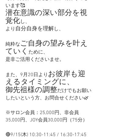
います🥰
潜在意識の深い部分を視
覚化
し、
自分自身を理解
より
し、
ご自身の望みを叶え
純粋な
ていく
ために、
是非ご活用くださいませ。
お彼岸も迎
また、9月20日より
えるタイミングに、
御先祖様の調整
だけでもお願い
したいという方、お問合せください🌿
※サロン会員：25,000円、非会員
35,000円、JOY会員30,000円（75分）
🔴9/15(木) 10:30-11:45 / 16:30-17:45