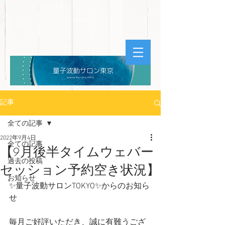
記事
全ての記事
2022年9月4日
全ての記事
【9月後半タイムウェバー
過去の投稿
セッション予約空き状況】
お知らせ
✨量子波動サロンTOKYO✨からのお知ら
せ
毎月ご好評いただき、誠に有難うござ