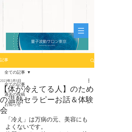
記事
全ての記事
2023年3月5日
全ての記事
【体が冷えてる人】のため
過去の投稿
の温熱セラピーお話＆体験
お知らせ
会
「冷え」は万病の元、美容にも
よくないです。